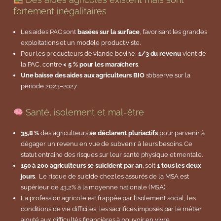
fortement inégalitaires
Les aides PAC sont
basées sur la surface
, favorisant les grandes
exploitations et un modèle productiviste.
Pour les producteurs de viande bovine,
1/3 du revenu
vient de
la PAC, contre
< 5 % pour les maraîchers
.
Une baisse des aides aux agriculteurs BIO
s’observe sur la
période 2023–2027.
Santé, isolement et mal-être
35,8 %
des agriculteurs
se déclarent pluriactifs
pour parvenir à
dégager un revenu en vue de subvenir à leurs besoins. Ce
statut entraine des risques sur leur santé physique et mentale.
150 à 200 agriculteurs se suicident par an
, soit
1 tous les deux
jours
. Le risque de suicide chez les assurés de la MSA est
supérieur de 43,2% à la moyenne nationale (MSA).
La profession agricole est frappée par l’isolement social, les
conditions de vie difficiles, les sacrifices imposés par le métier
ajouté aux difficultés financières à pouvoir en vivre.