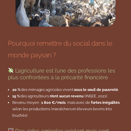
Pourquoi remettre du social dans le
monde paysan ?
L’agriculture est l’une des professions les
plus confrontées à la précarité financière
20 %
des ménages agricoles vivent
sous le seuil de pauvreté
.
15 %
des agriculteurs
n’ont aucun revenu
(INSEE, 2021).
Revenu moyen :
1 800 €/mois
, mais avec de
fortes inégalités
selon les productions (maraîchers et éleveurs bovins très
touchés).
Des aides agricoles existent mais sont